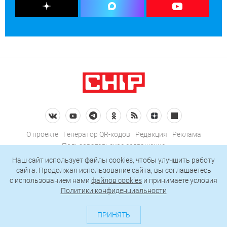
О проекте
Генератор QR-кодов
Редакция
Реклама
Пользовательское соглашение
Политика конфиденциальности
Наш сайт использует файлы cookies, чтобы улучшить работу
сайта. Продолжая использование сайта, вы соглашаетесь
Подписаться на рассылку
c использованием нами
файлов cookies
и принимаете условия
Политики конфиденциальности
© 2026 АО «БКМ», ОГРН 1027739494584, ИНН 7705056238
127018, Москва, ул. Полковая, д. 3, стр. 4, помещение I, комн. 23
ПРИНЯТЬ