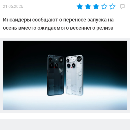
21.05.2026
Автор:
Азиза
Инсайдеры сообщают о переносе запуска на
Довлатова
осень вместо ожидаемого весеннего релиза