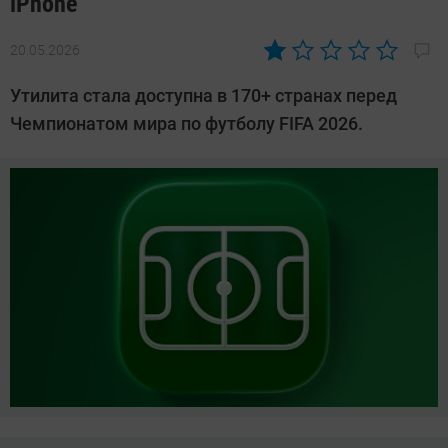
iPhone
20.05.2026
Автор:
Азиза
Утилита стала доступна в 170+ странах перед
Довлатова
Чемпионатом мира по футболу FIFA 2026.