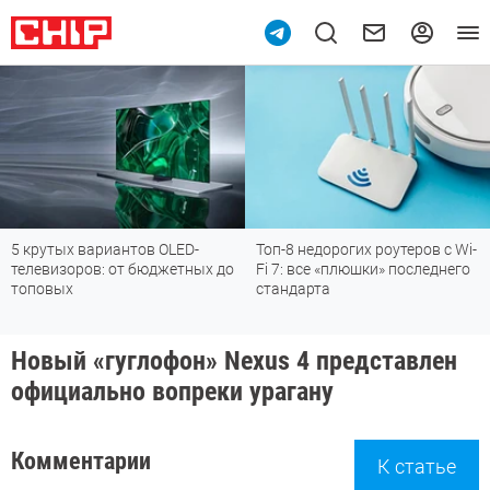
крутых вариантов OLED-
Топ-8 недорогих роутеров с Wi-
По
левизоров: от бюджетных до
Fi 7: все «плюшки» последнего
м
оповых
стандарта
Новый «гуглофон» Nexus 4 представлен
официально вопреки урагану
Комментарии
К статье