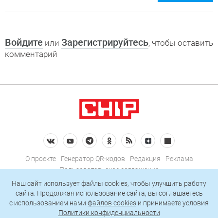
Войдите
Зарегистрируйтесь
или
, чтобы оставить
комментарий
О проекте
Генератор QR-кодов
Редакция
Реклама
Пользовательское соглашение
Политика конфиденциальности
Наш сайт использует файлы cookies, чтобы улучшить работу
сайта. Продолжая использование сайта, вы соглашаетесь
Подписаться на рассылку
c использованием нами
файлов cookies
и принимаете условия
Политики конфиденциальности