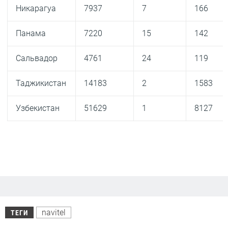
Никарагуа
7937
7
166
Панама
7220
15
142
Сальвадор
4761
24
119
Таджикистан
14183
2
1583
Узбекистан
51629
1
8127
navitel
ТЕГИ