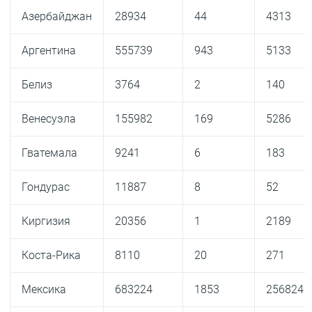
Азербайджан
28934
44
4313
Аргентина
555739
943
5133
Белиз
3764
2
140
Венесуэла
155982
169
5286
Гватемала
9241
6
183
Гондурас
11887
8
52
Киргизия
20356
1
2189
Коста-Рика
8110
20
271
Мексика
683224
1853
256824