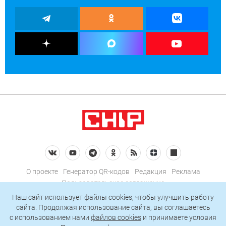
О проекте
Генератор QR-кодов
Редакция
Реклама
Пользовательское соглашение
Политика конфиденциальности
Наш сайт использует файлы cookies, чтобы улучшить работу
сайта. Продолжая использование сайта, вы соглашаетесь
Подписаться на рассылку
c использованием нами
файлов cookies
и принимаете условия