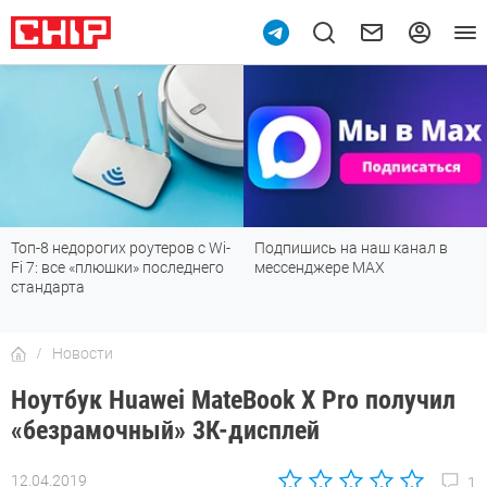
10
Топ-8 недорогих роутеров с Wi-
Подпишись на наш канал в
Fi 7: все «плюшки» последнего
мессенджере МАХ
стандарта
Новости
Ноутбук Huawei MateBook X Pro получил
«безрамочный» 3К-дисплей
12.04.2019
1