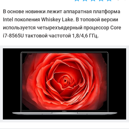
Автор:
Павел
В основе новинки лежит аппаратная платформа
Кошик
Intel поколения Whiskey Lake. В топовой версии
используется четырехъядерный процессор Core
i7-8565U тактовой частотой 1,8/4,6 ГГц.