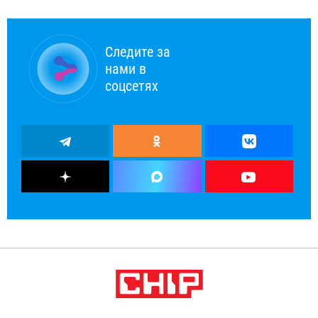
Следите за
нами в
соцсетях