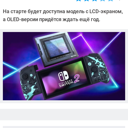
Автор:
Азиза
На старте будет доступна модель с LCD-экраном,
Довлатова
а OLED-версии придётся ждать ещё год.