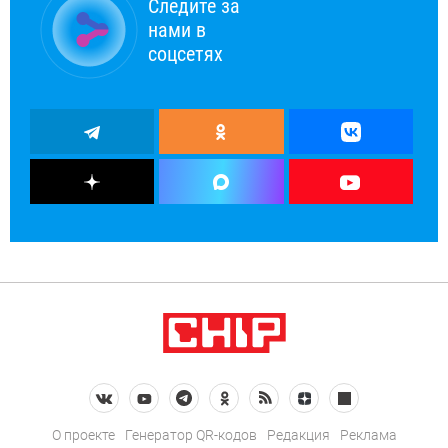
Следите за
нами в
соцсетях
О проекте
Генератор QR-кодов
Редакция
Реклама