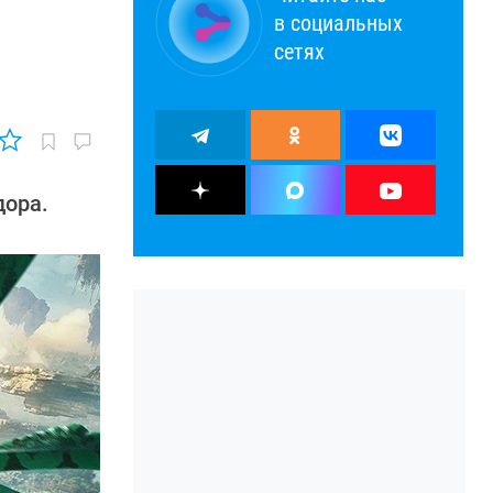
в социальных
й
сетях
дора.