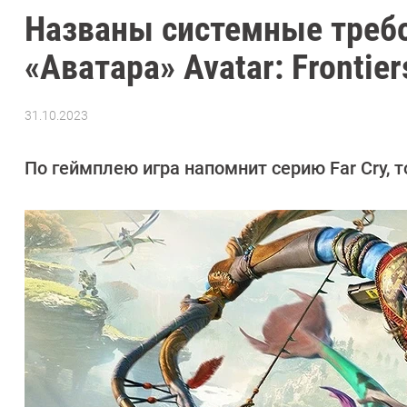
Названы системные требо
«Аватара» Avatar: Frontier
31.10.2023
Автор:
Сергей
Калашников
По геймплею игра напомнит серию Far Cry, 