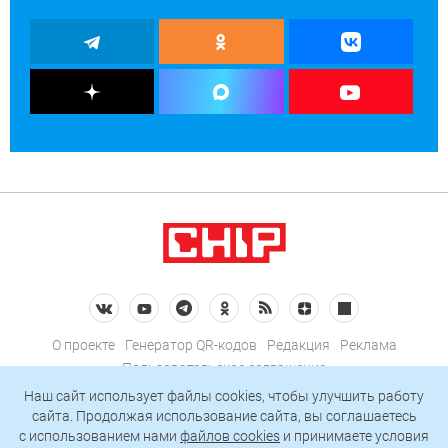
О проекте
Генератор QR-кодов
Редакция
Реклама
Пользовательское соглашение
Политика конфиденциальности
Наш сайт использует файлы cookies, чтобы улучшить работу
сайта. Продолжая использование сайта, вы соглашаетесь
Подписаться на рассылку
c использованием нами
файлов cookies
и принимаете условия