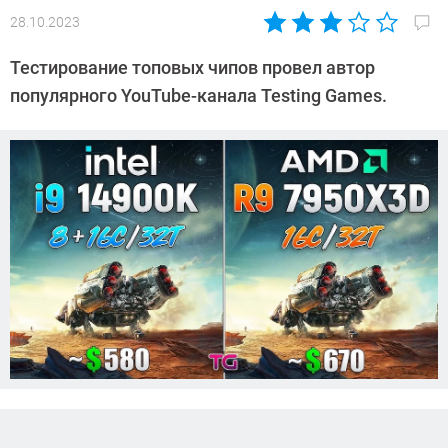
28.10.2023
Автор:
Сергей
Тестирование топовых чипов провел автор
Калашников
популярного YouTube-канала Testing Games.