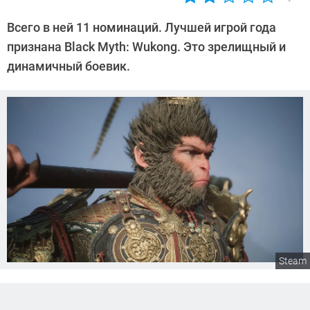
Автор:
Сергей
Всего в ней 11 номинаций. Лучшей игрой года
Калашников
признана Black Myth: Wukong. Это зрелищный и
динамичный боевик.
Steam