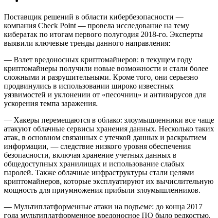
Поставщик решений в области кибербезопасности —
компания Check Point — провела исследование на тему
кибератак по итогам первого полугодия 2018-го. Эксперты
выявили ключевые тренды данного направления:
— Взлет вредоносных криптомайнеров: в текущем году
криптомайнеры получили новые возможности и стали более
сложными и разрушительными. Кроме того, они серьезно
продвинулись в использовании широко известных
уязвимостей и уклонении от «песочниц» и антивирусов для
ускорения темпа заражения.
— Хакеры перемещаются в облако: злоумышленники все чаще
атакуют облачные сервисы хранения данных. Несколько таких
атак, в основном связанных с утечкой данных и раскрытием
информации, — следствие низкого уровня обеспечения
безопасности, включая хранение учетных данных в
общедоступных хранилищах и использование слабых
паролей. Также облачные инфраструктуры стали целями
криптомайнеров, которые эксплуатируют их вычислительную
мощность для приумножения прибыли злоумышленников.
— Мультиплатформенные атаки на подъеме: до конца 2017
года мультиплатформенное вредоносное ПО было редкостью.