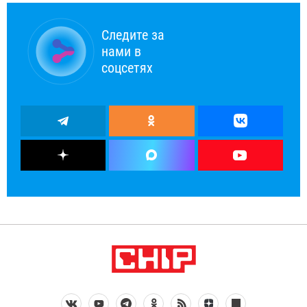
Следите за
нами в
соцсетях