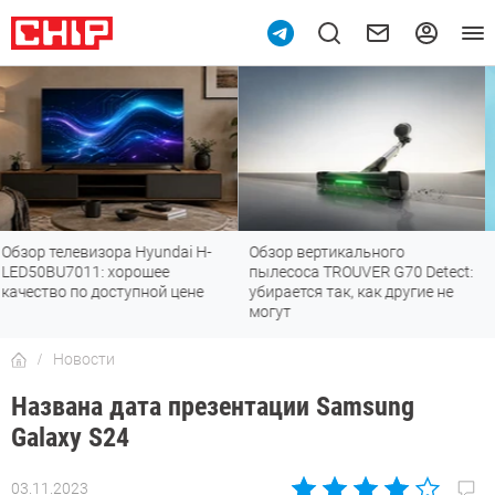
Обзор вертикального
Топ-8 недорогих роутеров с Wi-
пылесоса TROUVER G70 Detect:
Fi 7: все «плюшки» последнего
убирается так, как другие не
стандарта
могут
Новости
Названа дата презентации Samsung
Galaxy S24
03.11.2023