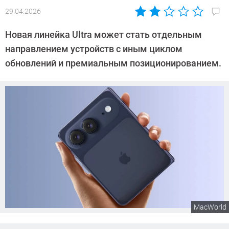
29.04.2026
Автор:
Азиза
Новая линейка Ultra может стать отдельным
Довлатова
направлением устройств с иным циклом
обновлений и премиальным позиционированием.
MacWorld