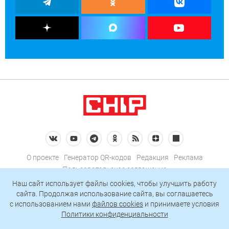
О проекте
Генератор QR-кодов
Редакция
Реклама
Пользовательское соглашение
Политика конфиденциальности
Наш сайт использует файлы cookies, чтобы улучшить работу
сайта. Продолжая использование сайта, вы соглашаетесь
Подписаться на рассылку
c использованием нами
файлов cookies
и принимаете условия
Политики конфиденциальности
© 2026 АО «БКМ», ОГРН 1027739494584, ИНН 7705056238