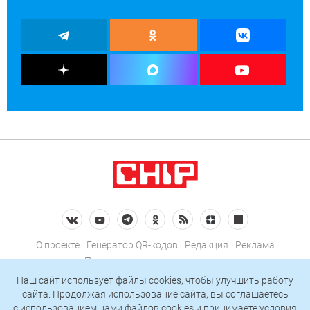
О проекте
Генератор QR-кодов
Редакция
Реклама
Пользовательское соглашение
Политика конфиденциальности
Наш сайт использует файлы cookies, чтобы улучшить работу
сайта. Продолжая использование сайта, вы соглашаетесь
Подписаться на рассылку
c использованием нами
файлов cookies
и принимаете условия