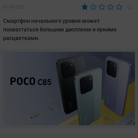
02.09.2025
Автор:
Азиза
Смартфон начального уровня может
Довлатова
похвастаться большим дисплеем и яркими
расцветками.