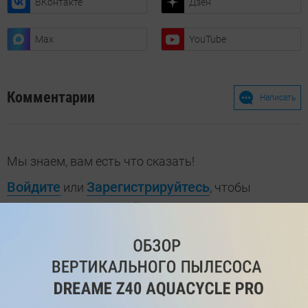
ВКонтакте
Дзен
Max
YouTube
Комментарии
Написать
Мы знаем, вам есть что сказать!
Войдите
Зарегистрируйтесь
или
, чтобы
оставить комментарий
Рекомендуем