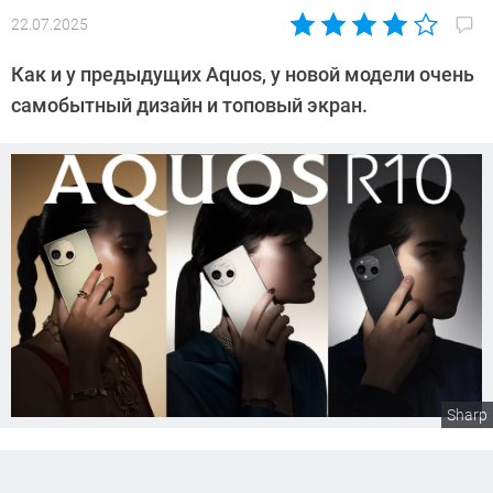
22.07.2025
Автор:
Сергей
Как и у предыдущих Aquos, у новой модели очень
Калашников
самобытный дизайн и топовый экран.
Sharp