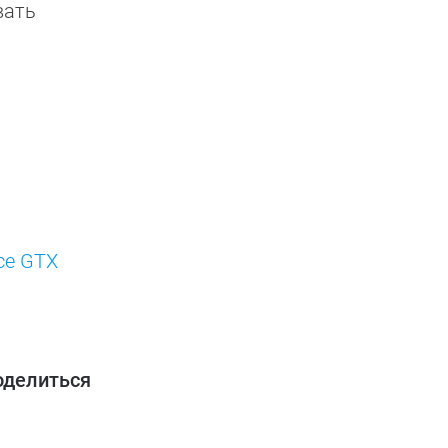
вать
х
rce GTX
оделиться