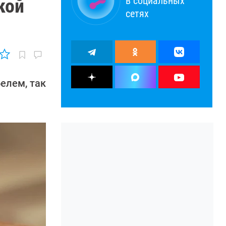
в социальных
кой
сетях
белем, так