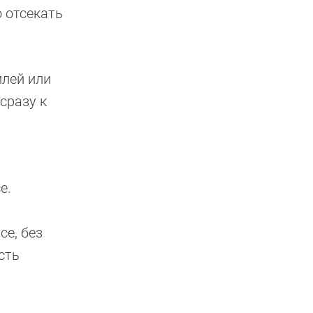
 отсекать
илей или
сразу к
е.
се, без
сть