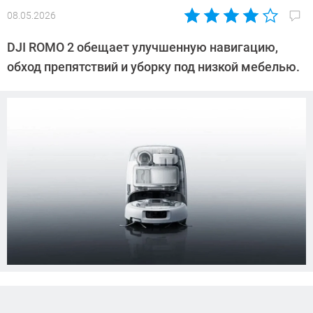
08.05.2026
Автор:
Азиза
DJI ROMO 2 обещает улучшенную навигацию,
Довлатова
обход препятствий и уборку под низкой мебелью.