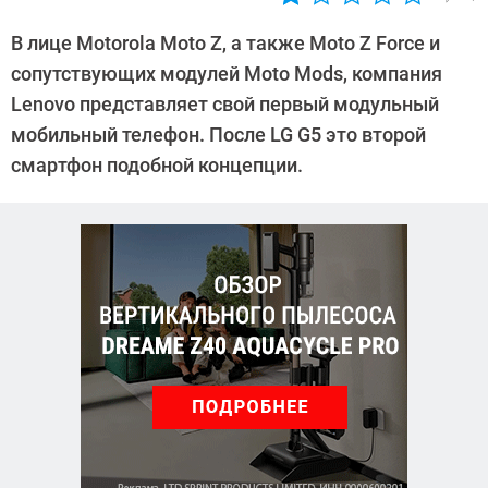
Автор:
Денис
В лице Motorola Moto Z, а также Moto Z Force и
Поповкин
сопутствующих модулей Moto Mods, компания
Lenovo представляет свой первый модульный
мобильный телефон. После LG G5 это второй
смартфон подобной концепции.