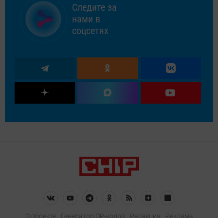
Следите за
нами в
соцсетях
О проекте
Генератор QR-кодов
Редакция
Реклама