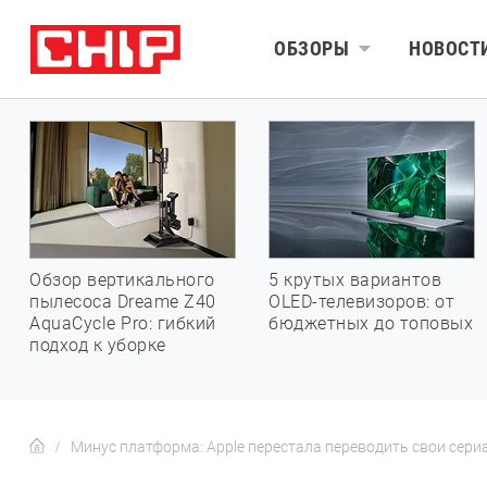
ОБЗОРЫ
НОВОСТ
Обзор вертикального
5 крутых вариантов
пылесоса Dreame Z40
OLED-телевизоров: от
AquaCycle Pro: гибкий
бюджетных до топовых
подход к уборке
Минус платформа: Apple перестала переводить свои сери