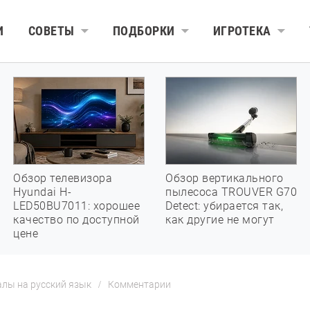
И
СОВЕТЫ
ПОДБОРКИ
ИГРОТЕКА
Обзор телевизора
Обзор вертикального
Hyundai H-
пылесоса TROUVER G70
LED50BU7011: хорошее
Detect: убирается так,
качество по доступной
как другие не могут
цене
алы на русский язык
Комментарии