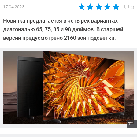
17.04.2023
3
Автор:
Павел
Новинка предлагается в четырех вариантах
Кошик
диагональю 65, 75, 85 и 98 дюймов. В старшей
версии предусмотрено 2160 зон подсветки.
TCL