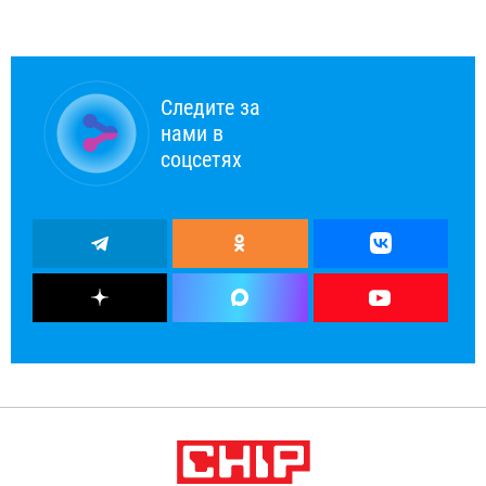
Следите за
нами в
соцсетях