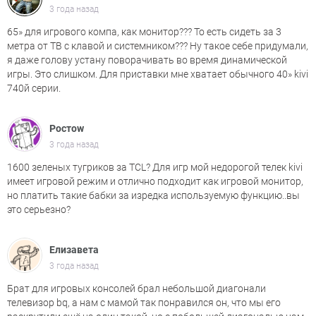
3 года назад
65» для игрового компа, как монитор??? То есть сидеть за 3
метра от ТВ с клавой и системником??? Ну такое себе придумали,
я даже голову устану поворачивать во время динамической
игры. Это слишком. Для приставки мне хватает обычного 40» kivi
740й серии.
Ростоw
3 года назад
1600 зеленых тугриков за TCL? Для игр мой недорогой телек kivi
имеет игровой режим и отлично подходит как игровой монитор,
но платить такие бабки за изредка используемую функцию..вы
это серьезно?
Елизавета
3 года назад
Брат для игровых консолей брал небольшой диагонали
телевизор bq, а нам с мамой так понравился он, что мы его