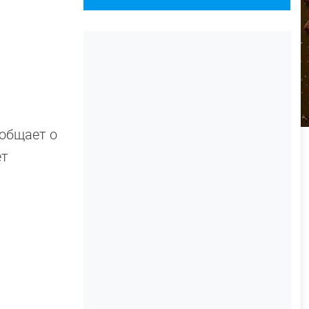
ообщает о
ет