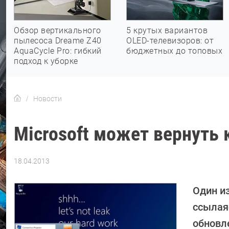
Обзор вертикального
5 крутых вариантов
пылесоса Dreame Z40
OLED-телевизоров: от
AquaCycle Pro: гибкий
бюджетных до топовых
подход к уборке
Новости
Microsoft может вернуть 
18.04.2013
Автор:
CHIP
Один и
ссылаяс
обновл