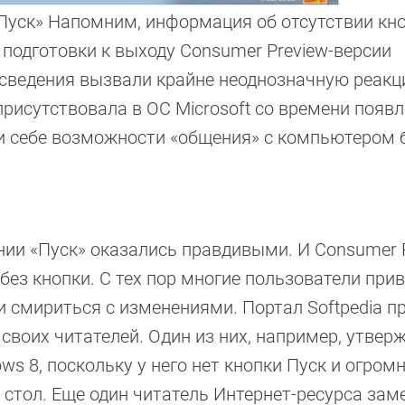
Пуск» Напомним, информация об отсутствии кн
 подготовки к выходу Consumer Preview-версии
 сведения вызвали крайне неоднозначную реак
 присутствовала в ОС Microsoft со времени появ
ли себе возможности «общения» с компьютером б
ии «Пуск» оказались правдивыми. И Consumer P
ез кнопки. С тех пор многие пользователи при
ли смириться с изменениями. Портал Softpedia п
воих читателей. Один из них, например, утверж
ws 8, поскольку у него нет кнопки Пуск и огром
стол. Еще один читатель Интернет-ресурса заме