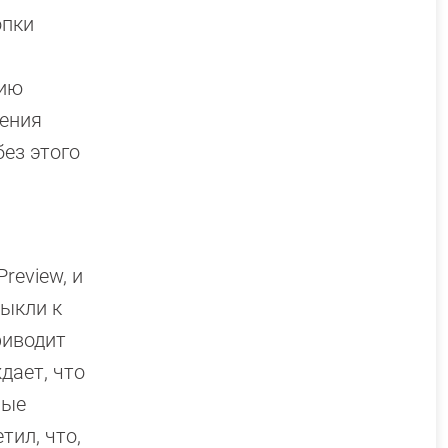
опки
цию
ления
ез этого
review, и
выкли к
риводит
дает, что
ные
тил, что,