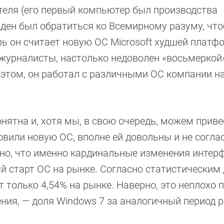
теля (его первый компьютер был производства
ужден был обратиться ко Всемирному разуму, чт
рь он считает новую ОС Microsoft худшей платф
и журналисты, настолько недоволен «восьмеркой»
ри этом, он работал с различными ОС компании н
нятна и, хотя мы, в свою очередь, можем приве
овили новую ОС, вполне ей довольны и не согла
ьно, что именно кардинальные изменения интер
ый старт ОС на рынке. Согласно статистически
т только 4,54% на рынке. Наверно, это неплохо 
ения, — доля Windows 7 за аналогичный период р