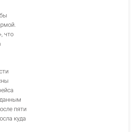
обы
ормой.
, что
а
сти
сны
фейса
м данным
после пяти
осла куда