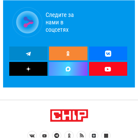
Следите за
нами в
соцсетях