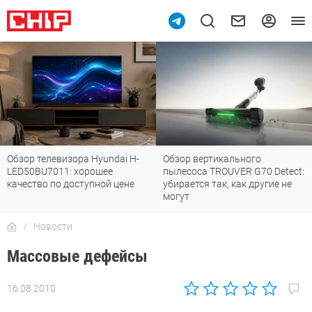
Обзор телевизора Hyundai H-
Обзор вертикального
LED50BU7011: хорошее
пылесоса TROUVER G70 Detect:
качество по доступной цене
убирается так, как другие не
могут
Новости
Массовые дефейсы
16.08.2010
Автор:
CHIP