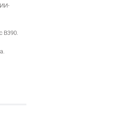
 ИИ-
c B390.
а.