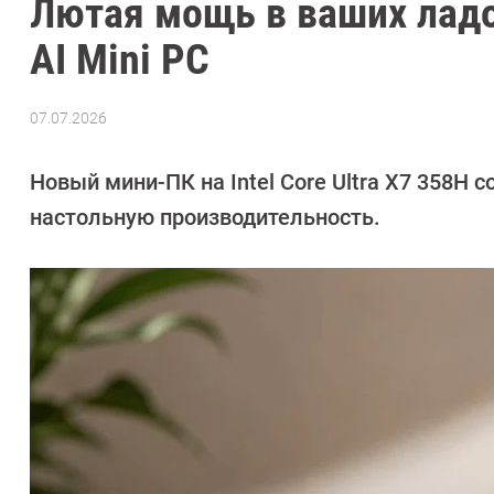
Лютая мощь в ваших ладо
AI Mini PC
07.07.2026
Автор:
Азиза
Довлатова
Новый мини-ПК на Intel Core Ultra X7 358H
настольную производительность.