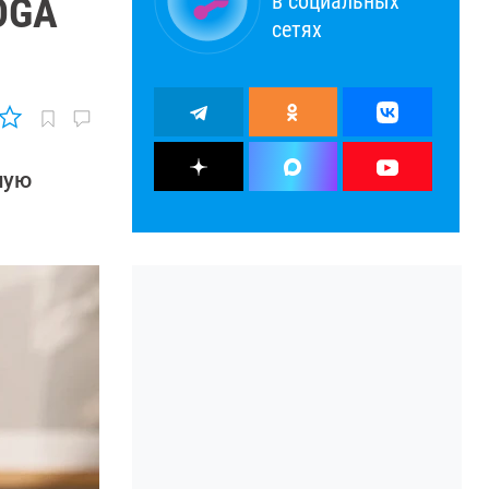
в социальных
OGA
сетях
ную