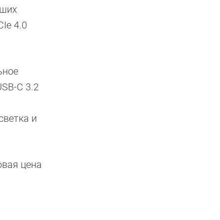
ьших
Ie 4.0
ьное
USB-C 3.2
светка и
овая цена