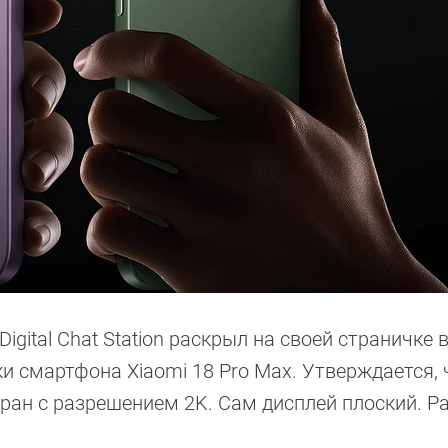
gital Chat Station раскрыл на своей страничке 
и смартфона Xiaomi 18 Pro Max. Утверждается, 
ран с разрешением 2K. Сам дисплей плоский. Р