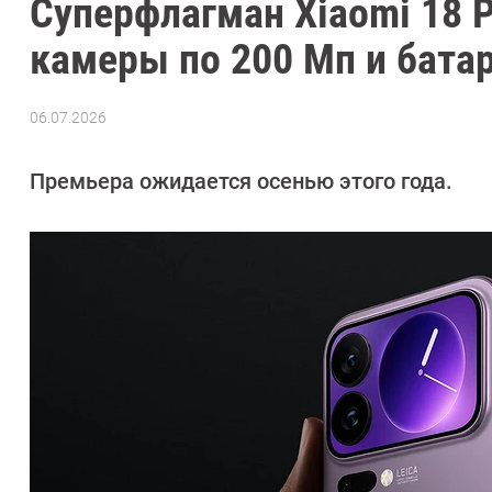
Суперфлагман Xiaomi 18 P
камеры по 200 Мп и бата
06.07.2026
Автор:
Сергей
Калашников
Премьера ожидается осенью этого года.