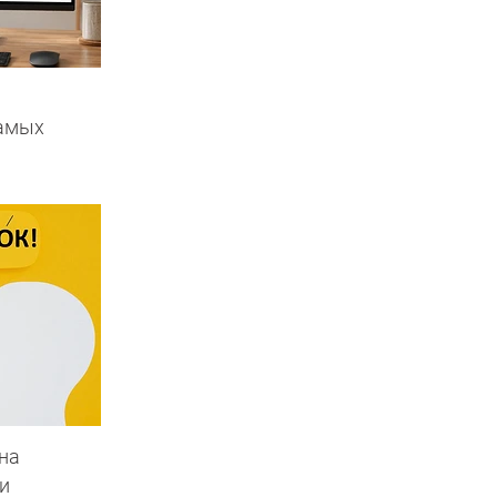
самых
на
и