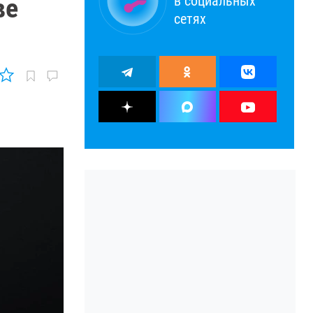
в социальных
ве
сетях