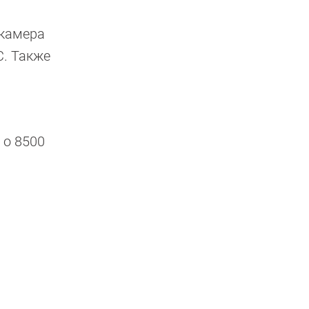
 камера
C. Также
 о 8500