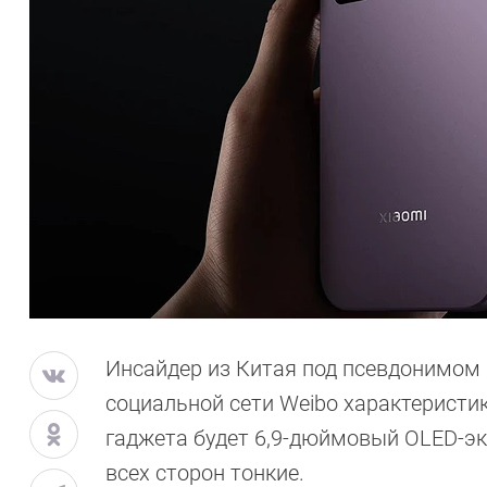
Инсайдер из Китая под псевдонимом Di
социальной сети Weibo характеристик
гаджета будет 6,9-дюймовый OLED-эк
всех сторон тонкие.