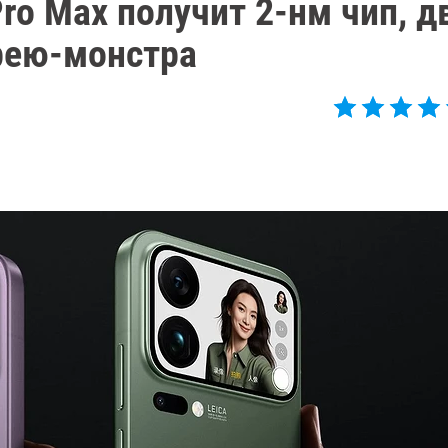
ro Max получит 2-нм чип, д
рею-монстра