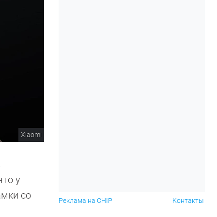
Xiaomi
в
что у
амки со
Реклама на CHIP
Контакты