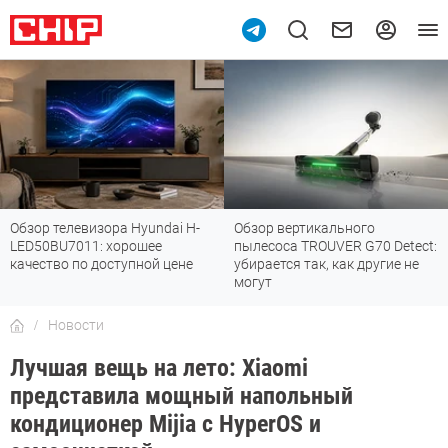
Обзор телевизора Hyundai H-
Обзор вертикального
LED50BU7011: хорошее
пылесоса TROUVER G70 Detect:
качество по доступной цене
убирается так, как другие не
могут
Новости
Лучшая вещь на лето: Xiaomi
представила мощный напольный
кондиционер Mijia с HyperOS и