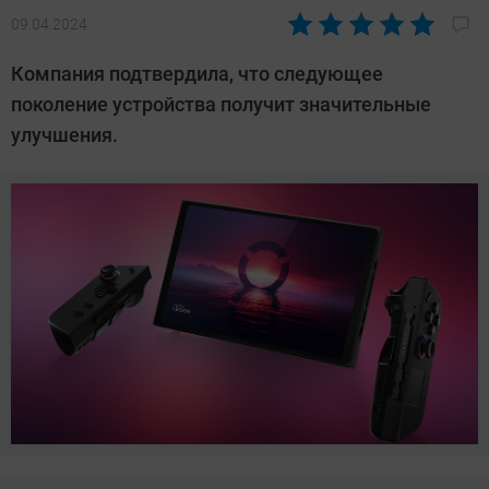
09.04.2024
Автор:
Азиза
Компания подтвердила, что следующее
Довлатова
поколение устройства получит значительные
улучшения.