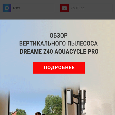
Max
YouTube
Комментарии
Написать
Мы знаем, вам есть что сказать!
Войдите
Зарегистрируйтесь
или
, чтобы
оставить комментарий
Рекомендуем