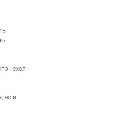
ть
ть
что чехол
, но и