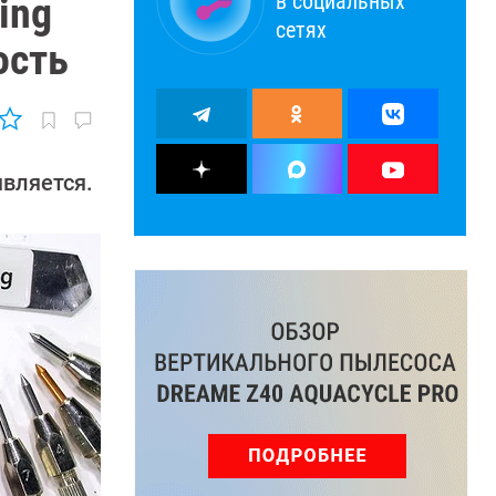
в социальных
ing
сетях
ость
является.