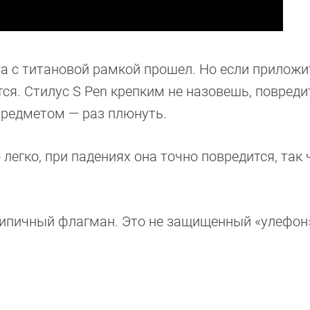
tra с титановой рамкой прошел. Но если приложи
тся. Стилус S Pen крепким не назовешь, повреди
предметом — раз плюнуть.
легко, при падениях она точно повредится, так 
типичный флагман. Это не защищенный «улефон»