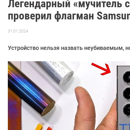
Легендарный «мучитель с
проверил флагман Samsung
31.01.2024
Автор:
Сергей
Калашников
Устройство нельзя назвать неубиваемым, но