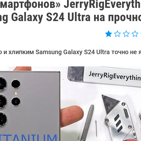
мартфонов» JerryRigEveryth
 Galaxy S24 Ultra на прочн
 и хлипким Samsung Galaxy S24 Ultra точно не 