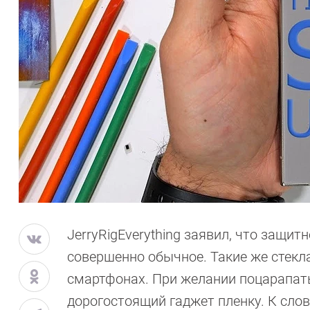
JerryRigEverything заявил, что защит
совершенно обычное. Такие же стекл
смартфонах. При желании поцарапать
дорогостоящий гаджет пленку. К сло