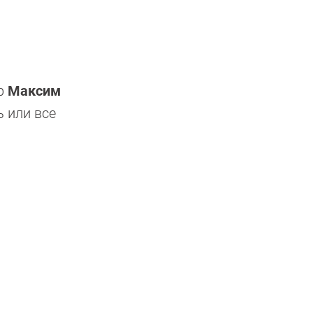
ер
Максим
ь или все