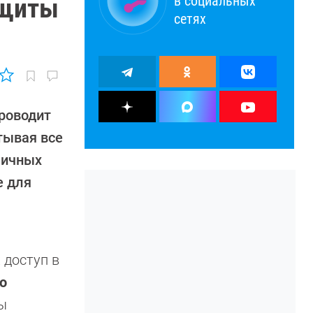
в социальных
ащиты
сетях
проводит
тывая все
личных
е для
 доступ в
о
ты