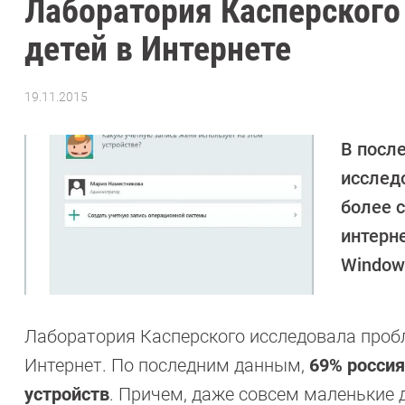
Лаборатория Касперского
детей в Интернете
19.11.2015
Автор:
Андрей
Киреев
В посл
исслед
более 
интерне
Windows
Лаборатория Касперского исследовала пробл
Интернет. По последним данным,
69% росси
устройств
. Причем, даже совсем маленькие 