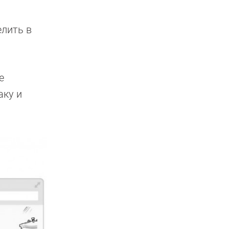
елить в
е
аку и