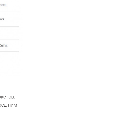
джетов.
ред ним