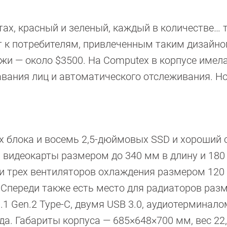
ах, красный и зеленый, каждый в количестве… т
т к потребителям, привлеченным таким дизайно
ажи — около $3500. На Computex в корпусе имел
вания лиц и автоматического отслеживания. Но
х блока и восемь 2,5-дюймовых SSD и хороший с
 видеокарты размером до 340 мм в длину и 180
и трех вентиляторов охлаждения размером 120 
. Спереди также есть место для радиаторов раз
1 Gen.2 Type-C, двумя USB 3.0, аудиотерминало
. Габариты корпуса — 685×648×700 мм, вес 22,4