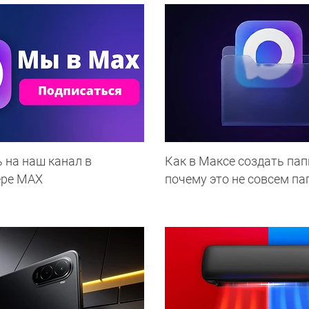
 на наш канал в
Как в Максе создать пап
ере МАХ
почему это не совсем па