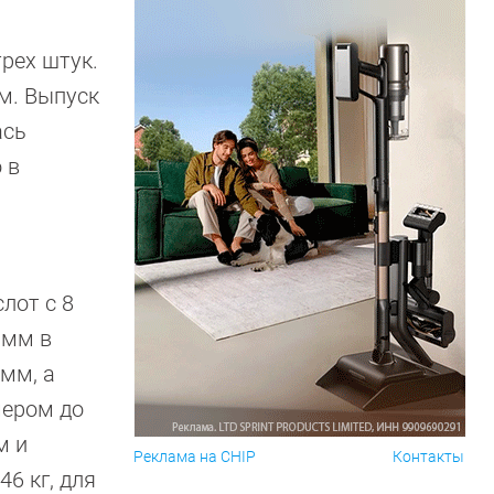
рех штук.
м. Выпуск
ась
 в
лот с 8
 мм в
мм, а
мером до
м и
Реклама на CHIP
Контакты
6 кг, для