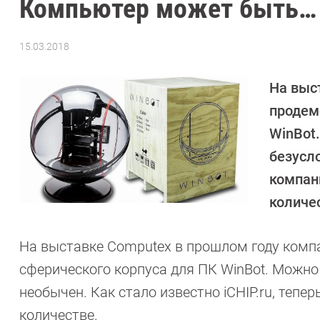
Компьютер может быть… 
15.03.2018
Автор:
Елена
Сандицкая
На выс
продем
WinBot.
безусло
компани
количе
На выставке Computex в прошлом году комп
сферического корпуса для ПК WinBot. Можно 
необычен. Как стало известно iCHIP.ru, тепе
количестве.