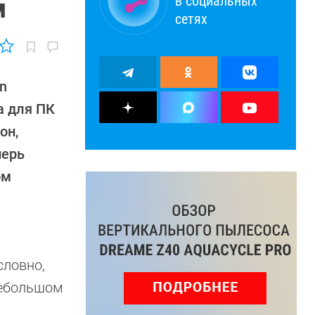
в социальных
м
сетях
n
а для ПК
он,
перь
ом
словно,
 небольшом