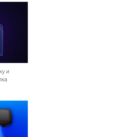
ку и
пка