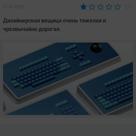
21.07.2025
Автор:
Сергей
Дизайнерская вещица очень тяжелая и
Калашников
чрезвычайно дорогая.