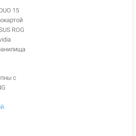
 DUO 15
еокартой
 ASUS ROG
idia
хранилища
упны с
NG
й.