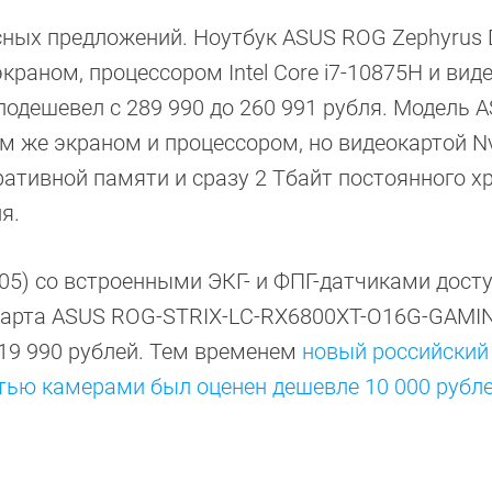
сных предложений. Ноутбук ASUS ROG Zephyrus
раном, процессором Intel Core i7-10875H и вид
 подешевел с 289 990 до 260 991 рубля. Модель
м же экраном и процессором, но видеокартой Nv
еративной памяти и сразу 2 Тбайт постоянного 
я.
05) со встроенными ЭКГ- и ФПГ-датчиками дост
еокарта ASUS ROG-STRIX-LC-RX6800XT-O16G-GAMI
119 990 рублей. Тем временем
новый российский
тью камерами был оценен дешевле 10 000 рубле