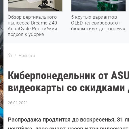
Обзор вертикального
5 крутых вариантов
пылесоса Dreame Z40
OLED-телевизоров: от
AquaCycle Pro: гибкий
бюджетных до топовых
подход к уборке
Новости
Киберпонедельник от ASU
видеокарты со скидками 
26.01.2021
Автор:
Павел
Кошик
Распродажа продлится до воскресенья, 31 я
ноутбука, двое смарт-часов и три видеокарт