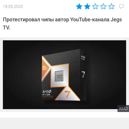
18.06.2026
Автор:
Сергей
Протестировал чипы автор YouTube-канала Jegs
Калашников
TV.
AMD