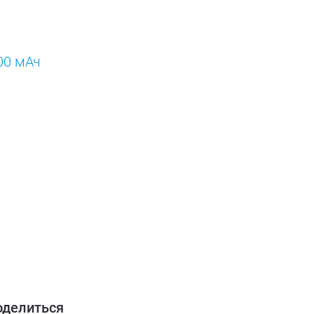
00 мАч
оделиться