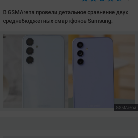
Автор:
Сергей
В GSMArena провели детальное сравнение двух
Калашников
среднебюджетных смартфонов Samsung.
GSMArena