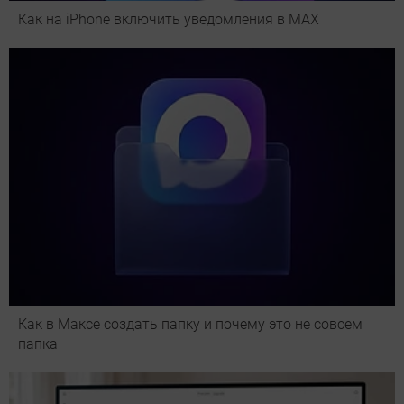
Как на iPhone включить уведомления в MAX
Как в Максе создать папку и почему это не совсем
папка