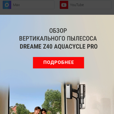
Max
YouTube
Комментарии
Написать
Мы знаем, вам есть что сказать!
Войдите
Зарегистрируйтесь
или
, чтобы
оставить комментарий
Рекомендуем