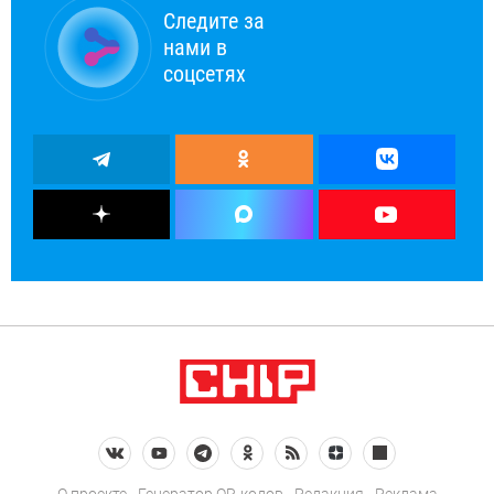
Следите за
нами в
соцсетях
О проекте
Генератор QR-кодов
Редакция
Реклама