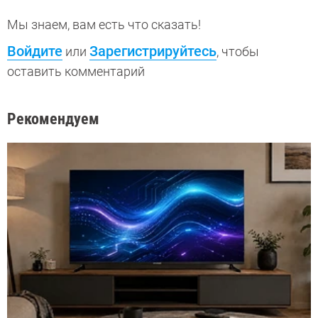
Мы знаем, вам есть что сказать!
Войдите
Зарегистрируйтесь
или
, чтобы
оставить комментарий
Рекомендуем