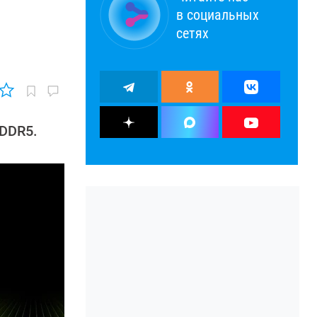
в социальных
сетях
 DDR5.