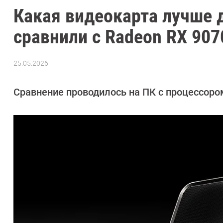
Какая видеокарта лучше д
сравнили с Radeon RX 907
25.05.2026
Автор:
Сергей
Калашников
Сравнение проводилось на ПК с процессором