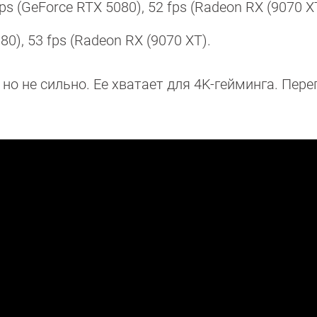
fps (GeForce RTX 5080), 52 fps (Radeon RX (9070 X
5080), 53 fps (Radeon RX (9070 XT).
но не сильно. Ее хватает для 4K-гейминга. Пере