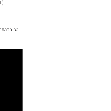
T).
плата за