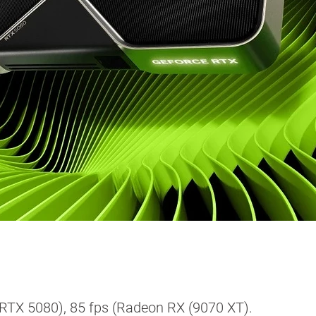
 RTX 5080), 85 fps (Radeon RX (9070 XT).