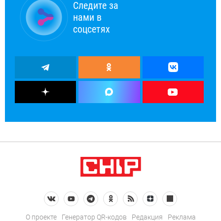
Следите за
нами в
соцсетях
О проекте
Генератор QR-кодов
Редакция
Реклама