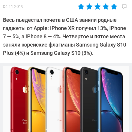
04.11.2019
Автор:
Павел
Весь пьедестал почета в США заняли родные
Кошик
гаджеты от Apple: iPhone XR получил 13%, iPhone
7 — 5%, а iPhone 8 — 4%. Четвертое и пятое места
заняли корейские флагманы Samsung Galaxy S10
Plus (4%) и Samsung Galaxy S10 (3%).