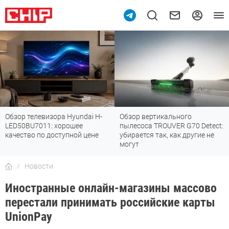
Обзор вертикального
Топ-8 недорогих роутеров с Wi-
пылесоса TROUVER G70 Detect:
Fi 7: все «плюшки» последнего
убирается так, как другие не
стандарта
могут
Новости
Иностранные онлайн-магазины массово
перестали принимать российские карты
UnionPay