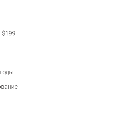
а $199 —
 годы
ование