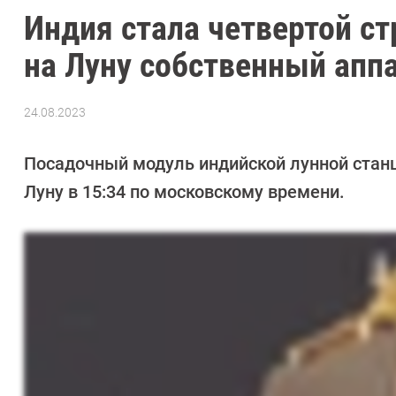
Индия стала четвертой ст
на Луну собственный апп
24.08.2023
Автор:
Сергей
Калашников
Посадочный модуль индийской лунной стан
Луну в 15:34 по московскому времени.