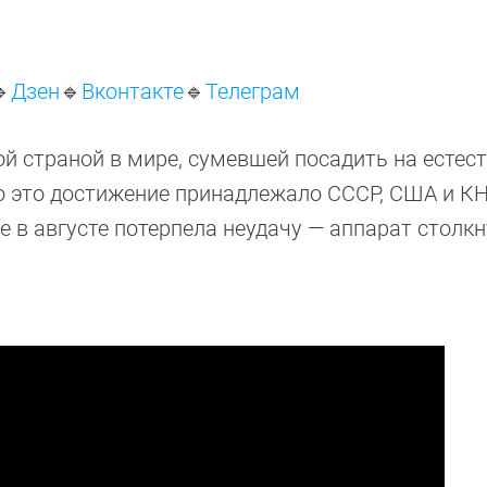

Дзен
🔹
Вконтакте
🔹
Телеграм
ой страной в мире, сумевшей посадить на естес
го это достижение принадлежало CCCР, США и КН
е в августе потерпела неудачу — аппарат столкн