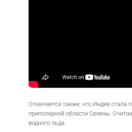
Отмечается также, что Индия стала п
приполярной области Селены. Считае
водного льда.