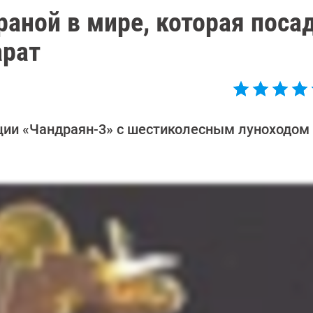
раной в мире, которая поса
арат
ции «Чандраян-3» с шестиколесным луноходом 