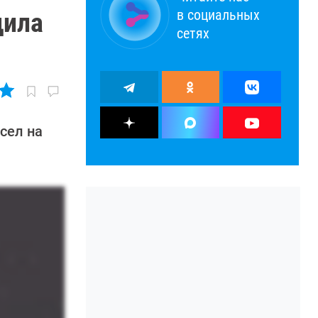
в социальных
дила
сетях
сел на