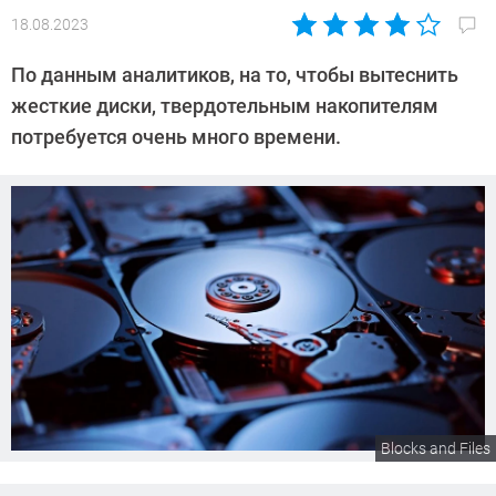
18.08.2023
Автор:
Сергей
По данным аналитиков, на то, чтобы вытеснить
Калашников
жесткие диски, твердотельным накопителям
потребуется очень много времени.
Blocks and Files