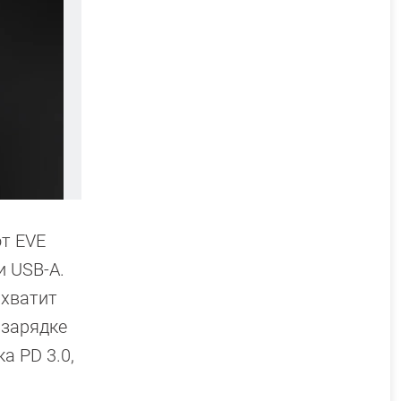
т EVE
и USB-A.
 хватит
 зарядке
а PD 3.0,