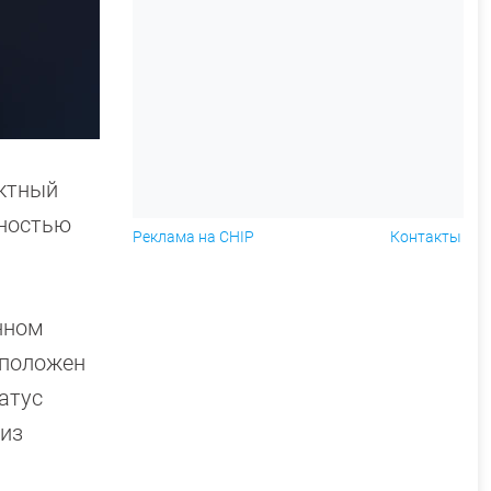
актный
щностью
Реклама на CHIP
Контакты
нном
сположен
атус
 из