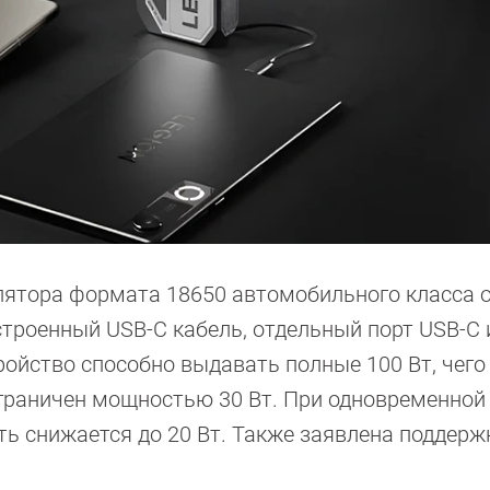
лятора формата 18650 автомобильного класса о
троенный USB-C кабель, отдельный порт USB-C 
ройство способно выдавать полные 100 Вт, чего
ограничен мощностью 30 Вт. При одновременной
 снижается до 20 Вт. Также заявлена поддержк