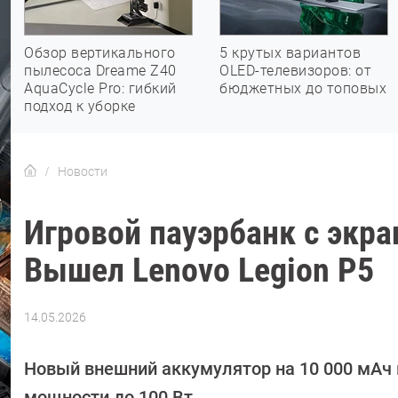
Обзор вертикального
5 крутых вариантов
пылесоса Dreame Z40
OLED-телевизоров: от
AquaCycle Pro: гибкий
бюджетных до топовых
подход к уборке
Новости
Игровой пауэрбанк с экра
Вышел Lenovo Legion P5
14.05.2026
Автор:
Азиза
Довлатова
Новый внешний аккумулятор на 10 000 мАч 
мощности до 100 Вт.