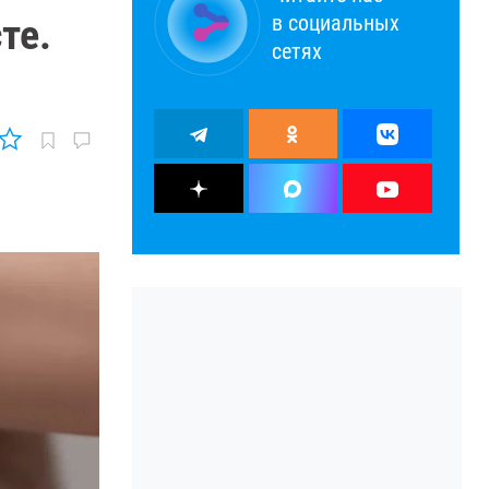
в социальных
те.
сетях