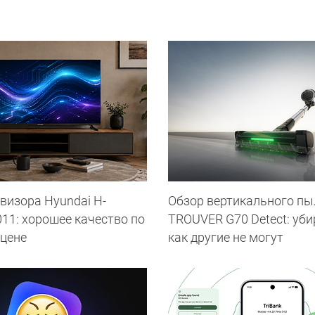
визора Hyundai H-
Обзор вертикального пы
11: хорошее качество по
TROUVER G70 Detect: уби
 цене
как другие не могут