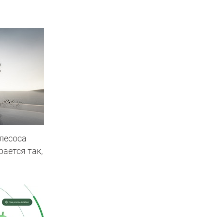
лесоса
рается так,