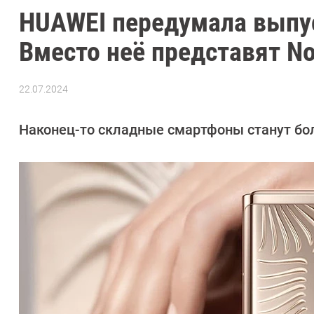
HUAWEI передумала выпус
Вместо неё представят No
22.07.2024
Автор:
Азиза
Довлатова
Наконец-то складные смартфоны станут бо