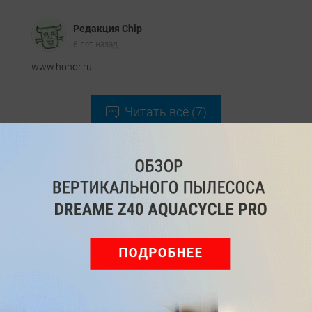
Редакция Chip
6 лет назад
www.honor.ru
Читать всё (7)
Войдите
Зарегистрируйтесь
или
, чтобы
оставить комментарий
Рекомендуем