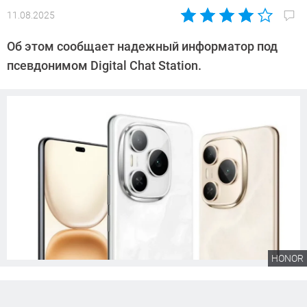
11.08.2025
Автор:
Сергей
Об этом сообщает надежный информатор под
Калашников
псевдонимом Digital Chat Station.
HONOR