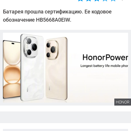
Автор:
Сергей
Батарея прошла сертификацию. Ее кодовое
Калашников
обозначение HB5668A0EIW.
HONOR