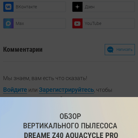
ВКонтакте
Дзен
Max
YouTube
Комментарии
Написать
Мы знаем, вам есть что сказать!
Войдите
Зарегистрируйтесь
или
, чтобы
оставить комментарий
Рекомендуем