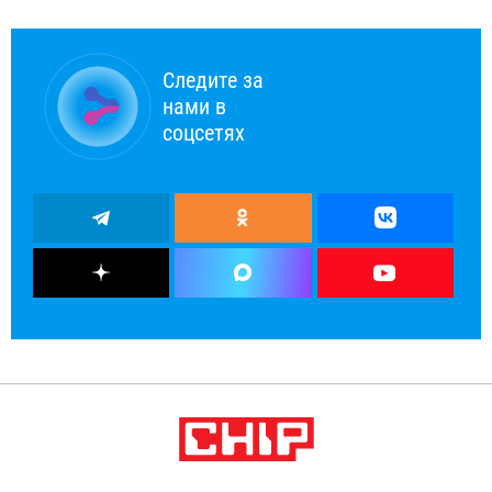
Следите за
нами в
соцсетях