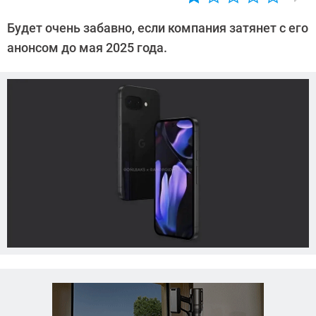
Автор:
Азиза
Будет очень забавно, если компания затянет с его
Довлатова
анонсом до мая 2025 года.