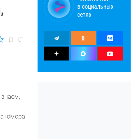
в социальных
,
сетях
1
е
 знаем,
тва юмора