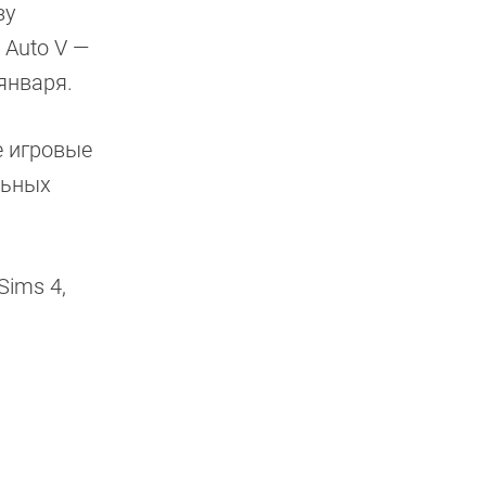
зу
t Auto V —
 января.
 игровые
льных
Sims 4,