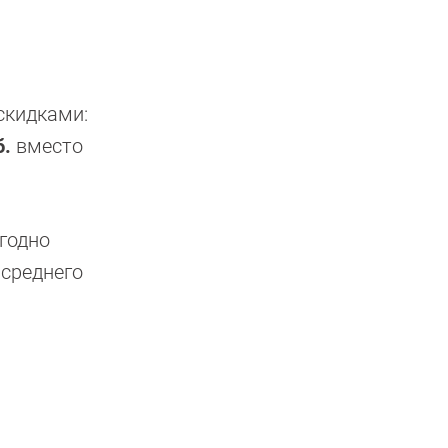
скидками:
б.
вместо
годно
 среднего