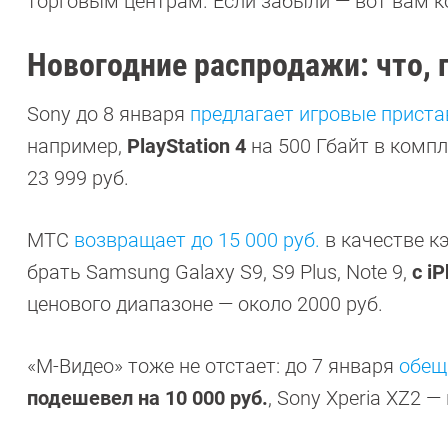
торговым центрам. Если забыли — вот вам к
Новогодние распродажи: что, 
Sony до 8 января
предлагает игровые приста
например,
PlayStation 4
на 500 Гбайт в комп
23 999 руб.
МТС
возвращает до 15 000 руб.
в качестве к
брать Samsung Galaxy S9, S9 Plus, Note 9,
с i
ценового диапазоне — около 2000 руб.
«М-Видео» тоже не отстает: до 7 января
обещ
подешевел на 10 000 руб.
, Sony Xperia XZ2 —